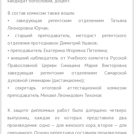
кандидат богословия, доцент.
В состав комиссии также вошли.
• заведующая регентским отделением Татьяна
Леоноровна Юрчак;
• старший преподаватель, методист регентского
отделения протодиакон Димитрий Ушаков;
• преподаватель Екатерина Игоревна Петелина;
• внешний наблюдатель от Учебного комитета Русской
Православной Церкви Синицина Мария Викторовна
заведующая регентским отделением Самарской
духовной семинарии (дистанционно);
• секретарь итоговой аттестационной комиссии
преподаватель Михаил Леонидович Тихонов
К защите дипломных работ было допущено четверо
выпускниц, каждая из которых представила два
произведения: одно — для женского хора, второе — для
смешанного. Основу репертуара составили произведения