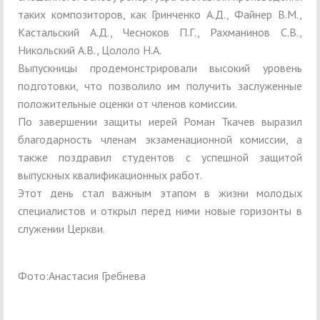
таких композиторов, как Гринченко А.Д., Файнер В.М.,
Кастальский А.Д., Чесноков П.Г., Рахманинов С.В.,
Никольский А.В., Цололо Н.А.
Выпускницы продемонстрировали высокий уровень
подготовки, что позволило им получить заслуженные
положительные оценки от членов комиссии.
По завершении защиты иерей Роман Ткачев выразил
благодарность членам экзаменационной комиссии, а
также поздравил студентов с успешной защитой
выпускных квалификационных работ.
Этот день стал важным этапом в жизни молодых
специалистов и открыл перед ними новые горизонты в
служении Церкви.
Фото:Анастасия Гребнева