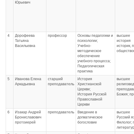
Юрьевич
4
Дорофеева
профессор
Основы педагогики и
высшее
Татьяна
психологии;
история
Васильевна
Учебно-
историк, 
методическое
общество
обеспечение
учебного процесса;
Педагогическая
практика
5
Иванова Елена
старший
История
высшее
Аркадьевна
преподаватель
Христианской
религове
Церкви;
преподава
История Русской
Божия; пр
Православной
Церкви
6
Изакар Андрей
преподаватель
Введение в
высшее
Брониславович
догматическое
Русский я
протоиерей
богословие
Филолог; 
литерату