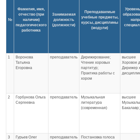
Фамилия, имя,
Уровень
Преподаваемые
отчество (при
Занимаемая
образова
учебные предметы,
№
наличии)
должность
напр
курсы, дисциплины
педагогического
(должности)
специаль
(модули)
работника
1
Воронова
преподаватель
Дирижирование;
высшее
Татьяна
Чтение хоровых
Хоровое 
Егоровна
партитур;
Дирижер х
Практика работы с
дисципли
хором
2
Горбунова Ольга
преподаватель
Музыкальная
высшее
Сергеевна
литература
Музыкаль
(современная)
Бакалавр;
3
Гурьев Олег
преподаватель
Постановка голоса