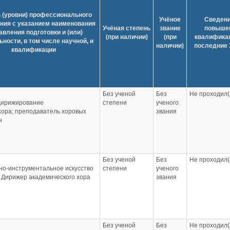
 (уровни) профессионального
Учёное
Сведени
ния с указанием наименования
Учёная степень
звание
повыше
авления подготовки и (или)
(при наличии)
(при
квалификац
ности, в том числе научной, и
наличии)
последние 
квалификации
Без ученой
Без
Не проходил(
дирижирование
степени
ученого
ора; преподаватель хоровых
звания
н
Без ученой
Без
Не проходил(
но-инструментальное искусство
степени
ученого
 Дирижер академического хора
звания
Без ученой
Без
Не проходил(