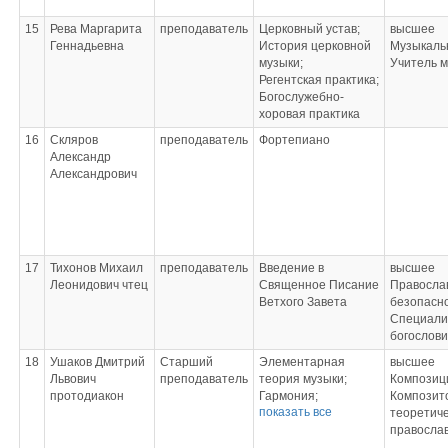
15
Рева Маргарита
преподаватель
Церковный устав;
высшее
Геннадьевна
История церковной
Музыкаль
музыки;
Учитель 
Регентская практика;
Богослужебно-
хоровая практика
16
Скляров
преподаватель
Фортепиано
Александр
Александрович
17
Тихонов Михаил
преподаватель
Введение в
высшее
Леонидович чтец
Священное Писание
Правосла
Ветхого Завета
безопасн
Специалис
богослови
18
Ушаков Дмитрий
Старший
Элементарная
высшее
Львович
преподаватель
теория музыки;
Композиц
протодиакон
Гармония;
Композит
показать все
Анализ
теоретиче
музыкальных форм;
православ
Хоровая