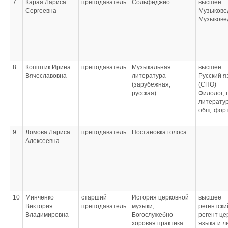
7
Карая Лариса
преподаватель
Сольфеджио
высшее
Сергеевна
Музыкове
Музыкове
8
Копштик Ирина
преподаватель
Музыкальная
высшее
Вячеславовна
литература
Русский я
(зарубежная,
(СПО)
русская)
Филолог; 
литератур
общ. форт
9
Ломова Лариса
преподаватель
Постановка голоса
Алексеевна
10
Минченко
старший
История церковной
высшее
Виктория
преподаватель
музыки;
регентски
Владимировна
Богослужебно-
регент це
хоровая практика
языка и л