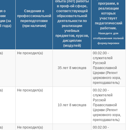
опыта (лет) работы
программ, в
в проф-ой сфере,
реализации
я о
Сведения о
соответствующей
которых
нии
профессиональной
образовательной
участвует
ии (за
переподготовке
деятельности по
педагогический
3 года)
(при наличии)
реализации
работник.
учебных
Наведите для
предметов, курсов,
отображения полной
дисциплин
формулировки
(модулей)
а)
Не проходил(а)
00.02.00 -
служителей
Русской
35 лет 8 месяцев
Православной
Церкви (Регент
церковного хора,
преподаватель)
а)
Не проходил(а)
00.02.00 -
служителей
Русской
10 лет 8 месяцев
Православной
Церкви (Регент
церковного хора,
преподаватель)
а)
Не проходил(а)
00.02.00 -