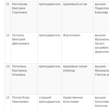
11
Нестерова
преподаватель
Церковный устав
высшее
Виктория
Педагогич
Сергеевна
Бакалавр
12
Остапец
преподаватель
Фортепиано
высшее
Виктория
Музыкаль
Дмитриевна
Артист
ансамбля
(фортепи
13
Петелина
преподаватель
Церковное пение
высшее
Екатерина
(обиход)
Музыкаль
Игоревна
Учитель 
14
Попов Игорь
старший
Нравственное
высшее
Николаевич
преподаватель
богословие
богослов
богослов