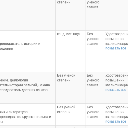
степени
ученого
звания
канд. ист. наук
Без
Удостоверени
ученого
повышении
преподаватель истории и
звания
квалификаци
показать все
ведения
1140991 Рели
организация 
духовная
образовател
организация 
образования
Без ученой
Без
Удостоверени
"Воронежска
дение, филология
степени
ученого
повышении
духовная се
тель истории религий, Закона
звания
квалификаци
Воронежской
показать все
еподаватель древних языков
1140992 Рели
Епархии Русс
организация 
Православно
духовная
Церкви" г. Во
образовател
марта 2024 г.
Без ученой
Без
Удостоверени
организация 
программа
зык и литература
степени
ученого
повышении
образования
подготовки
преподавательрусского языка и
звания
квалификаци
"Воронежска
(повышение
показать все
ры
православна
духовная се
квалификации
религиозная