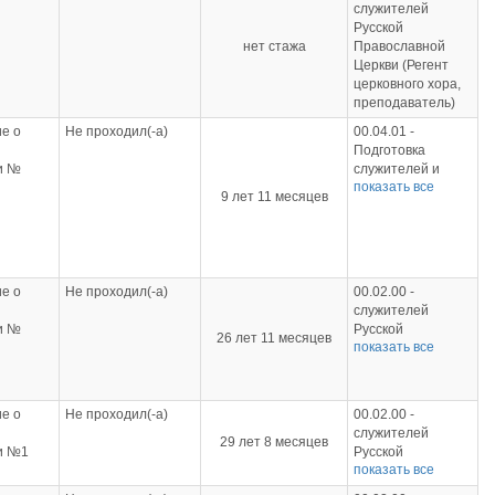
служителей
Русской
нет стажа
Православной
Церкви (Регент
церковного хора,
преподаватель)
е о
Не проходил(-а)
00.04.01 -
Подготовка
и №
служителей и
показать все
гиозная
религиозного
9 лет 11 месяцев
-
персонала
религиозных
ьная
организаций
высшего
(Православная
теология.
е о
Не проходил(-а)
00.02.00 -
я
Основное
служителей
минария
богословие);
и №
Русской
26 лет 11 месяцев
00.02.00 -
показать все
гиозная
Православной
кой
служителей
-
Церкви (Регент
й
Русской
церковного хора,
ронеж, 9
Православной
ьная
преподаватель);
Церкви (Регент
е о
Не проходил(-а)
00.02.00 -
высшего
48.03.01 -
церковного хора,
служителей
29 лет 8 месяцев
Теология
преподаватель);
и №1
Русской
я
(Православная
48.03.01 -
показать все
я
Православной
минария
теология);
) по
Теология
Церкви (Регент