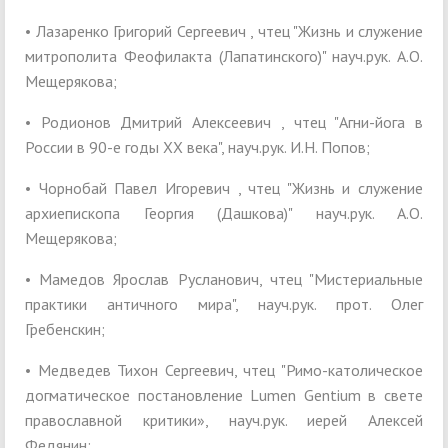
• Лазаренко Григорий Сергеевич , чтец "Жизнь и служение
митрополита Феофилакта (Лапатинского)" науч.рук. А.О.
Мещерякова;
• Родионов Дмитрий Алексеевич , чтец "Агни-йога в
России в 90-е годы ХХ века", науч.рук. И.Н. Попов;
• Чорнобай Павел Игоревич , чтец "Жизнь и служение
архиепископа Георгия (Дашкова)" науч.рук. А.О.
Мещерякова;
• Мамедов Ярослав Русланович, чтец "Мистериальные
практики античного мира", науч.рук. прот. Олег
Гребенскин;
• Медведев Тихон Сергеевич, чтец "Римо-католическое
догматическое постановление Lumen Gentium в свете
православной критики», науч.рук. иерей Алексей
Федянин;